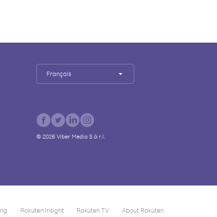
Français
©
2026
Viber Media S.à r.l.
ing
Rakuten Insight
Rakuten TV
About Rakuten