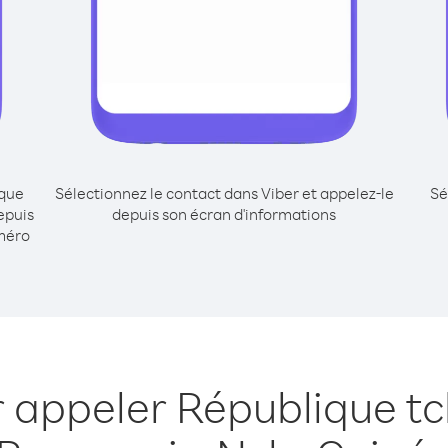
ique
Sélectionnez le contact dans Viber et appelez-le
Sé
epuis
depuis son écran d'informations
méro
r appeler République t