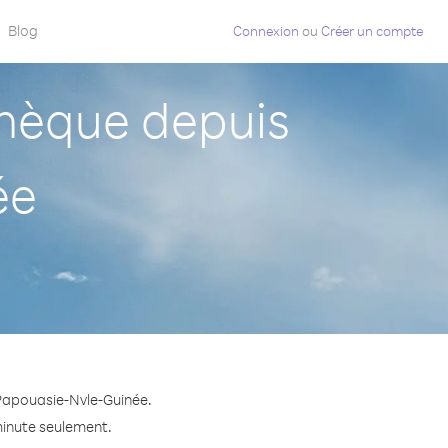
Blog
Connexion
ou
Créer un compte
hèque depuis
ée
Papouasie-Nvle-Guinée.
minute seulement.