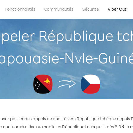
Fonctionnalités
Communautés
Sécurité
Viber Out
eler République tc
apouasie-Nvle-Guin
ouvez passer des appels de qualité vers République tchèque depuis 
e quel numéro fixe ou mobile en République tchèque ! - dès 3.0 ¢ la 