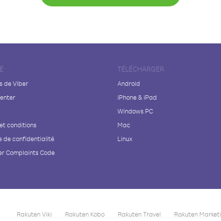
É
TÉLÉCHARGER
s de Viber
Android
enter
iPhone & iPad
Windows PC
et conditions
Mac
e de confidentialité
Linux
r Complaints Code
Rakuten Viki
Rakuten Kobo
Rakuten Travel
Rakuten Market