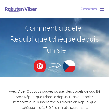
Connexion
Togg
navig
Comment appeler
République tchèque depuis
Tunisie
Avec Viber Out vous pouvez passer des appels de qualité
vers République tchèque depuis Tunisie.
Appelez
n'importe quel numéro fixe ou mobile en République
tchèque ! - dès 3.0 ¢ la minute seulement.