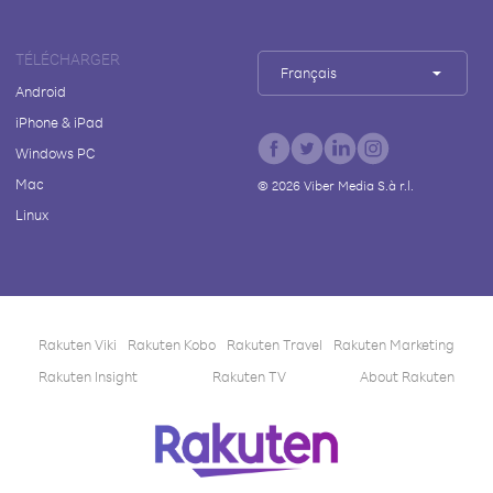
TÉLÉCHARGER
Français
Android
iPhone & iPad
Windows PC
Mac
©
2026
Viber Media S.à r.l.
Linux
Rakuten Viki
Rakuten Kobo
Rakuten Travel
Rakuten Marketing
Rakuten Insight
Rakuten TV
About Rakuten