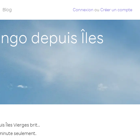
Blog
Connexion
ou
Créer un compte
go depuis Îles
 Îles Vierges brit..
 minute seulement.