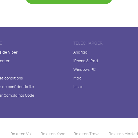
É
TÉLÉCHARGER
s de Viber
Android
enter
iPhone & iPad
Windows PC
et conditions
Mac
e de confidentialité
Linux
r Complaints Code
Rakuten Viki
Rakuten Kobo
Rakuten Travel
Rakuten Market