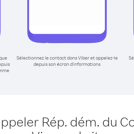
ique
Sélectionnez le contact dans Viber et appelez-le
Sé
epuis
depuis son écran d'informations
comme
appeler Rép. dém. du Co