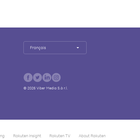
Français
©
2026
Viber Media S.à r.l.
ing
Rakuten Insight
Rakuten TV
About Rakuten