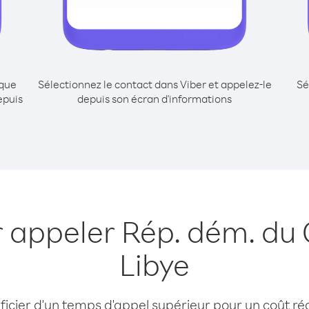
ique
Sélectionnez le contact dans Viber et appelez-le
Sé
epuis
depuis son écran d'informations
r appeler Rép. dém. du
Libye
cier d'un temps d'appel supérieur pour un coût réd