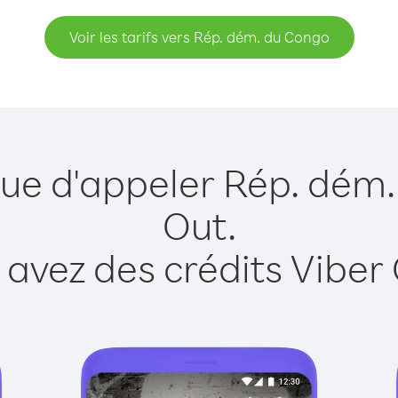
Voir les tarifs vers Rép. dém. du Congo
que d'appeler Rép. dém
Out.
 avez des crédits Viber 