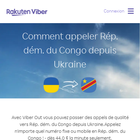
Connexion
Togg
navig
Comment appeler Rép.
dém. du Congo depuis
Ukraine
Avec Viber Out vous pouvez passer des appels de qualité
vers Rép. dém. du Congo depuis Ukraine.
Appelez
n'importe quel numéro fixe ou mobile en Rép. dém. du
Congo ! - dès 44.0 ¢ la minute seulement.