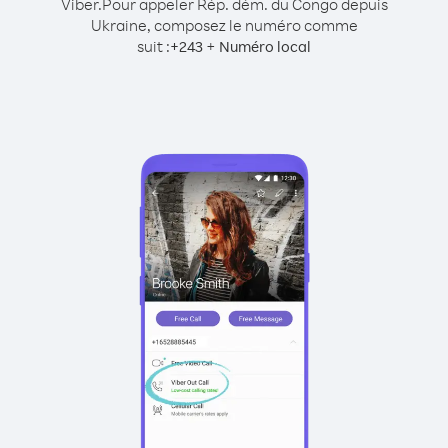
Viber.
Pour appeler Rép. dém. du Congo depuis
Ukraine, composez le numéro comme
suit :
+
+
243
Numéro local