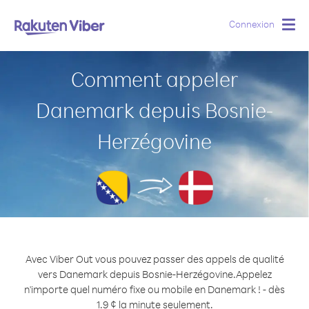
Connexion
Togg
navig
Comment appeler
Danemark depuis Bosnie-
Herzégovine
Avec Viber Out vous pouvez passer des appels de qualité
vers Danemark depuis Bosnie-Herzégovine.
Appelez
n'importe quel numéro fixe ou mobile en Danemark ! - dès
1.9 ¢ la minute seulement.