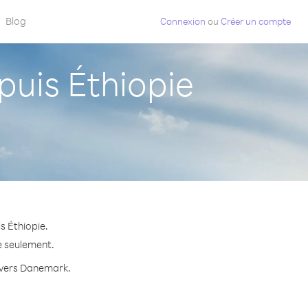
Blog
Connexion
ou
Créer un compte
uis Éthiopie
s Éthiopie.
e seulement.
e vers Danemark.