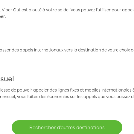
 Viber Out est ajouté à votre solde. Vous pouvez l'utiliser pour app
ber.
passer des appels internationaux vers la destination de votre choix 
suel
se de pouvoir appeler des lignes fixes et mobiles internationales à 
mensuel, vous faites des économies sur les appels que vous passez d
Rechercher d'autres destinations