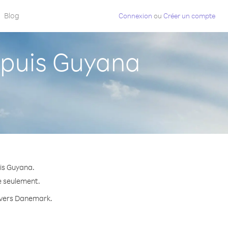
Blog
Connexion
ou
Créer un compte
puis Guyana
is Guyana.
e seulement.
e vers Danemark.