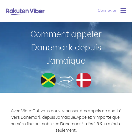
Connexion
Togg
navig
Comment appeler
Danemark depuis
Jamaïque
Avec Viber Out vous pouvez passer des appels de qualité
vers Danemark depuis Jamaïque.
Appelez n'importe quel
numéro fixe ou mobile en Danemark ! - dès 1.9 ¢ la minute
seulement.