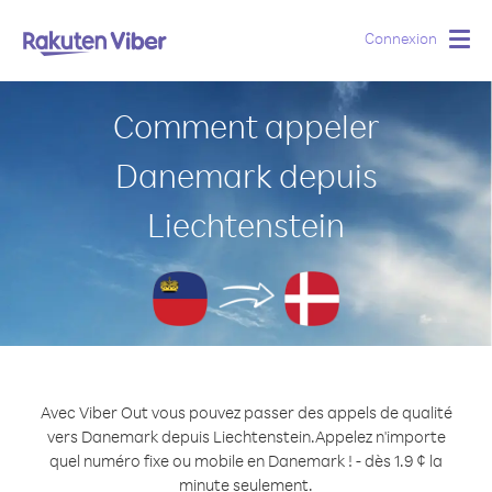
Connexion
Togg
navig
Comment appeler
Danemark depuis
Liechtenstein
Avec Viber Out vous pouvez passer des appels de qualité
vers Danemark depuis Liechtenstein.
Appelez n'importe
quel numéro fixe ou mobile en Danemark ! - dès 1.9 ¢ la
minute seulement.