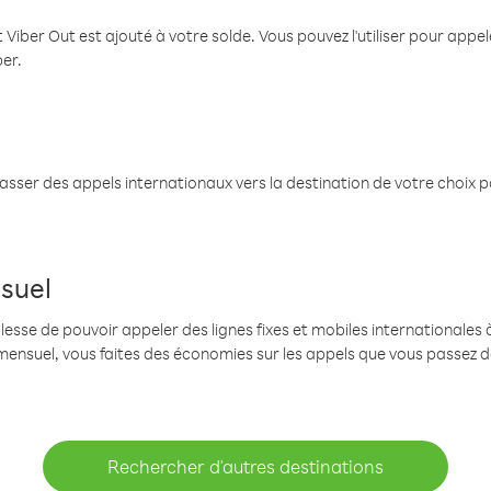
 Viber Out est ajouté à votre solde. Vous pouvez l'utiliser pour app
ber.
passer des appels internationaux vers la destination de votre choix 
suel
se de pouvoir appeler des lignes fixes et mobiles internationales à 
mensuel, vous faites des économies sur les appels que vous passez d
Rechercher d'autres destinations