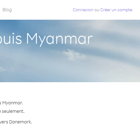
Blog
Connexion
ou
Créer un compte
puis Myanmar
is Myanmar.
e seulement.
e vers Danemark.