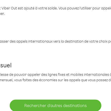
 Viber Out est ajouté à votre solde. Vous pouvez l'utiliser pour app
ber.
passer des appels internationaux vers la destination de votre choix 
suel
se de pouvoir appeler des lignes fixes et mobiles internationales à 
mensuel, vous faites des économies sur les appels que vous passez d
Rechercher d'autres destinations