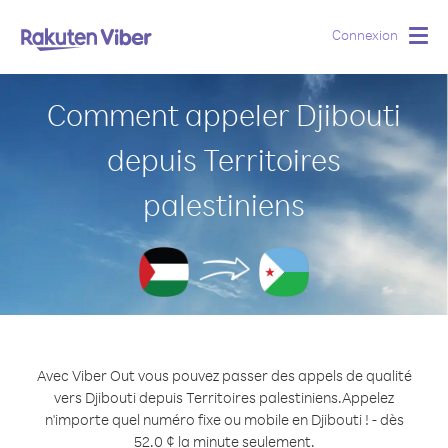
Connexion
Togg
navig
Comment appeler Djibouti
depuis Territoires
palestiniens
Avec Viber Out vous pouvez passer des appels de qualité
vers Djibouti depuis Territoires palestiniens.
Appelez
n'importe quel numéro fixe ou mobile en Djibouti ! - dès
52.0 ¢ la minute seulement.