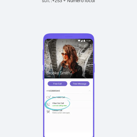
suit :
+
+
253
Numéro local