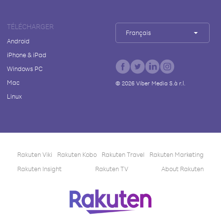
TÉLÉCHARGER
Français
Android
iPhone & iPad
Windows PC
Mac
©
2026
Viber Media S.à r.l.
Linux
Rakuten Viki
Rakuten Kobo
Rakuten Travel
Rakuten Marketing
Rakuten Insight
Rakuten TV
About Rakuten