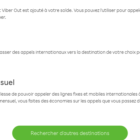
 Viber Out est ajouté à votre solde. Vous pouvez l'utiliser pour app
ber.
passer des appels internationaux vers la destination de votre choix 
suel
se de pouvoir appeler des lignes fixes et mobiles internationales à 
mensuel, vous faites des économies sur les appels que vous passez d
Rechercher d'autres destinations