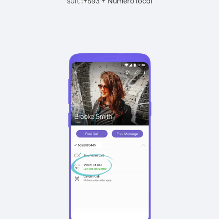
suit :
+
+
593
Numéro local