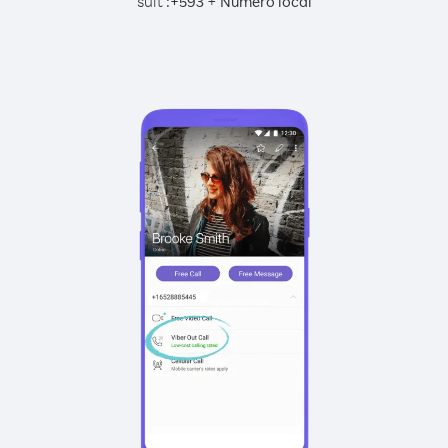
suit :
+
+
593
Numéro local