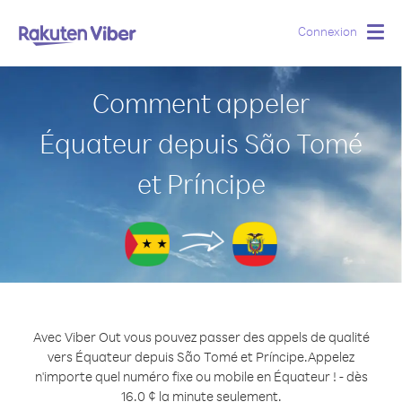
Connexion
Togg
navig
Comment appeler
Équateur depuis São Tomé
et Príncipe
Avec Viber Out vous pouvez passer des appels de qualité
vers Équateur depuis São Tomé et Príncipe.
Appelez
n'importe quel numéro fixe ou mobile en Équateur ! - dès
16.0 ¢ la minute seulement.