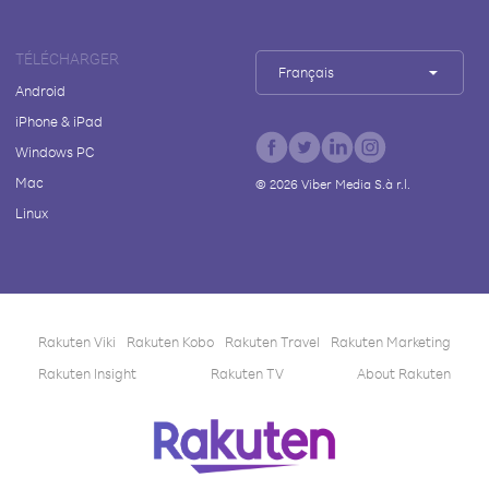
TÉLÉCHARGER
Français
Android
iPhone & iPad
Windows PC
Mac
©
2026
Viber Media S.à r.l.
Linux
Rakuten Viki
Rakuten Kobo
Rakuten Travel
Rakuten Marketing
Rakuten Insight
Rakuten TV
About Rakuten