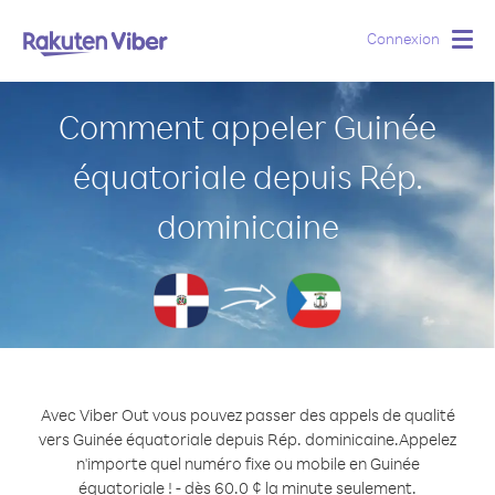
Connexion
Togg
navig
Comment appeler Guinée
équatoriale depuis Rép.
dominicaine
Avec Viber Out vous pouvez passer des appels de qualité
vers Guinée équatoriale depuis Rép. dominicaine.
Appelez
n'importe quel numéro fixe ou mobile en Guinée
équatoriale ! - dès 60.0 ¢ la minute seulement.