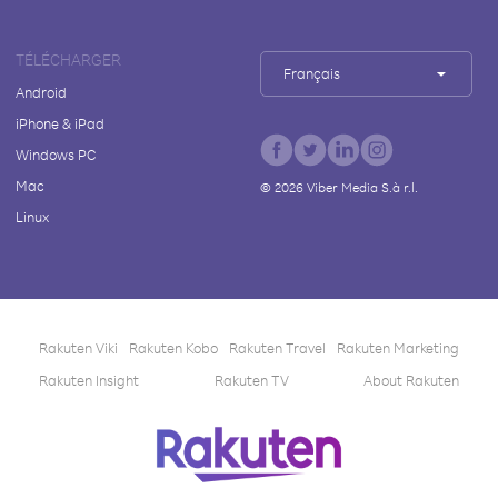
TÉLÉCHARGER
Français
Android
iPhone & iPad
Windows PC
Mac
©
2026
Viber Media S.à r.l.
Linux
Rakuten Viki
Rakuten Kobo
Rakuten Travel
Rakuten Marketing
Rakuten Insight
Rakuten TV
About Rakuten