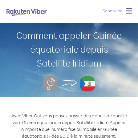
Connexion
Togg
navig
Comment appeler Guinée
équatoriale depuis
Satellite Iridium
Avec Viber Out vous pouvez passer des appels de qualité
vers Guinée équatoriale depuis Satellite Iridium.
Appelez
n'importe quel numéro fixe ou mobile en Guinée
équatoriale ! - dès 60.0 ¢ la minute seulement.