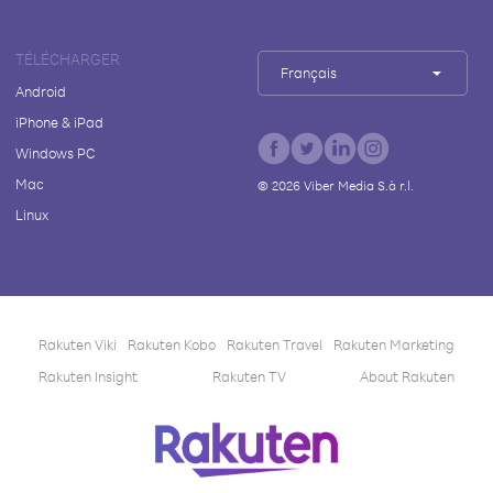
TÉLÉCHARGER
Français
Android
iPhone & iPad
Windows PC
Mac
©
2026
Viber Media S.à r.l.
Linux
Rakuten Viki
Rakuten Kobo
Rakuten Travel
Rakuten Marketing
Rakuten Insight
Rakuten TV
About Rakuten