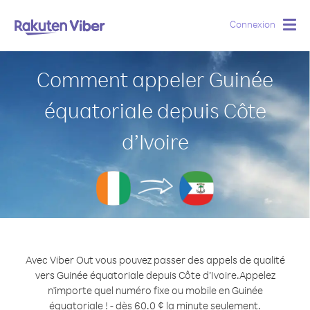
Connexion
Togg
navig
Comment appeler Guinée
équatoriale depuis Côte
d’Ivoire
Avec Viber Out vous pouvez passer des appels de qualité
vers Guinée équatoriale depuis Côte d’Ivoire.
Appelez
n'importe quel numéro fixe ou mobile en Guinée
équatoriale ! - dès 60.0 ¢ la minute seulement.