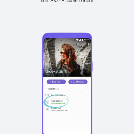
suit :
+
+
372
Numéro local