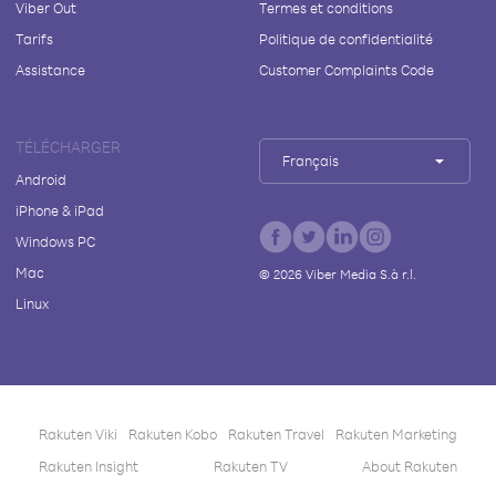
Viber Out
Termes et conditions
Tarifs
Politique de confidentialité
Assistance
Customer Complaints Code
TÉLÉCHARGER
Français
Android
iPhone & iPad
Windows PC
Mac
©
2026
Viber Media S.à r.l.
Linux
Rakuten Viki
Rakuten Kobo
Rakuten Travel
Rakuten Marketing
Rakuten Insight
Rakuten TV
About Rakuten