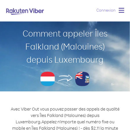
Connexion
Togg
navig
Comment appeler Îles
Falkland (Malouines)
depuis Luxembourg
Avec Viber Out vous pouvez passer des appels de qualité
vers Îles Falkland (Malouines) depuis
Luxembourg.
Appelez n'importe quel numéro fixe ou
mobile en Îles Falkland (Malouines) ! - dès $2.11 la minute