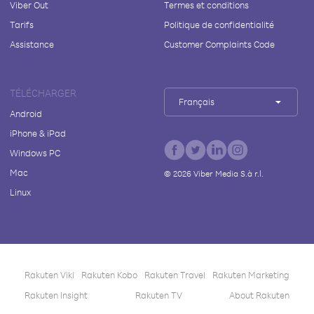
Viber Out
Termes et conditions
Tarifs
Politique de confidentialité
Assistance
Customer Complaints Code
TÉLÉCHARGER
Français
Android
iPhone & iPad
Windows PC
Mac
©
2026
Viber Media S.à r.l.
Linux
Rakuten Viki
Rakuten Kobo
Rakuten Travel
Rakuten Marketing
Rakuten Insight
Rakuten TV
About Rakuten