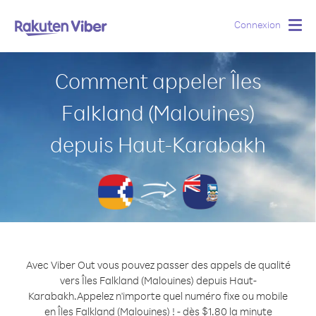
Connexion
Togg
navig
Comment appeler Îles
Falkland (Malouines)
depuis Haut-Karabakh
Avec Viber Out vous pouvez passer des appels de qualité
vers Îles Falkland (Malouines) depuis Haut-
Karabakh.
Appelez n'importe quel numéro fixe ou mobile
en Îles Falkland (Malouines) ! - dès $1.80 la minute