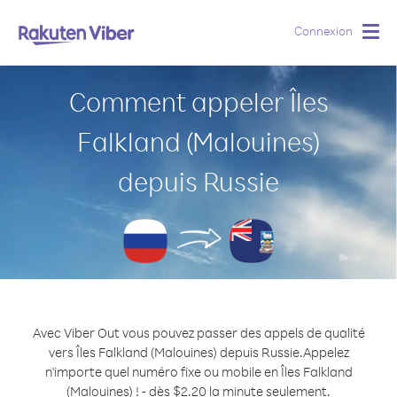
Connexion
Togg
navig
Comment appeler Îles
Falkland (Malouines)
depuis Russie
Avec Viber Out vous pouvez passer des appels de qualité
vers Îles Falkland (Malouines) depuis Russie.
Appelez
n'importe quel numéro fixe ou mobile en Îles Falkland
(Malouines) ! - dès $2.20 la minute seulement.