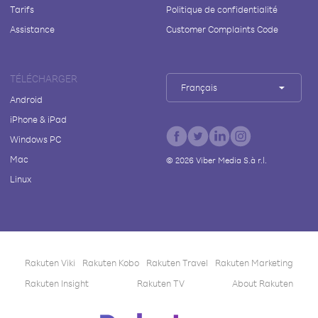
Tarifs
Politique de confidentialité
Assistance
Customer Complaints Code
TÉLÉCHARGER
Français
Android
iPhone & iPad
Windows PC
Mac
©
2026
Viber Media S.à r.l.
Linux
Rakuten Viki
Rakuten Kobo
Rakuten Travel
Rakuten Marketing
Rakuten Insight
Rakuten TV
About Rakuten