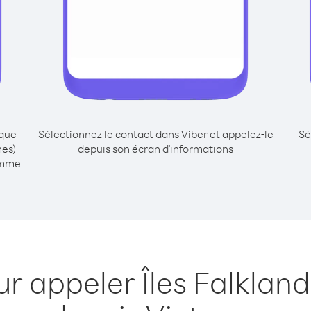
ique
Sélectionnez le contact dans Viber et appelez-le
Sé
nes)
depuis son écran d'informations
omme
ur appeler Îles Falkland