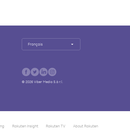
Français
©
2026
Viber Media S.à r.l.
ing
Rakuten Insight
Rakuten TV
About Rakuten