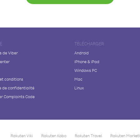
É
TÉLÉCHARGER
s de Viber
Android
enter
iPhone & iPad
Windows PC
et conditions
Mac
e de confidentialité
Linux
r Complaints Code
Rakuten Viki
Rakuten Kobo
Rakuten Travel
Rakuten Market