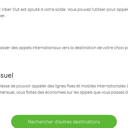
 Viber Out est ajouté à votre solde. Vous pouvez l'utiliser pour app
ber.
passer des appels internationaux vers la destination de votre choix 
suel
se de pouvoir appeler des lignes fixes et mobiles internationales à 
mensuel, vous faites des économies sur les appels que vous passez d
Rechercher d'autres destinations