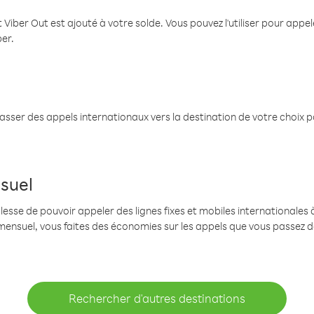
 Viber Out est ajouté à votre solde. Vous pouvez l'utiliser pour app
ber.
passer des appels internationaux vers la destination de votre choix 
suel
se de pouvoir appeler des lignes fixes et mobiles internationales à 
mensuel, vous faites des économies sur les appels que vous passez d
Rechercher d'autres destinations