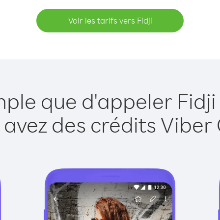
Voir les tarifs vers Fidji
mple que d'appeler Fidji
 avez des crédits Viber 