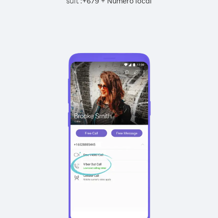
suit :
+
+
679
Numéro local