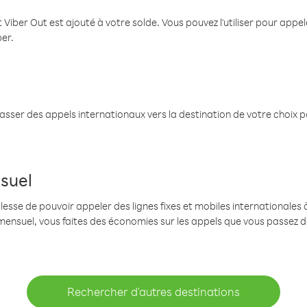
 Viber Out est ajouté à votre solde. Vous pouvez l'utiliser pour app
ber.
passer des appels internationaux vers la destination de votre choix 
suel
se de pouvoir appeler des lignes fixes et mobiles internationales à 
mensuel, vous faites des économies sur les appels que vous passez d
Rechercher d'autres destinations