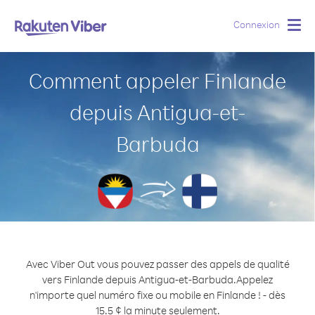
Connexion
Togg
navig
Comment appeler Finlande
depuis Antigua-et-
Barbuda
Avec Viber Out vous pouvez passer des appels de qualité
vers Finlande depuis Antigua-et-Barbuda.
Appelez
n'importe quel numéro fixe ou mobile en Finlande ! - dès
15.5 ¢ la minute seulement.