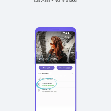
suit :
+
+
358
Numéro local