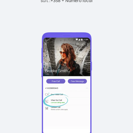
suit :
+
+
358
Numéro local