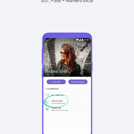
suit :
+
+
358
Numéro local