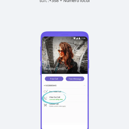
suit :
+
+
358
Numéro local