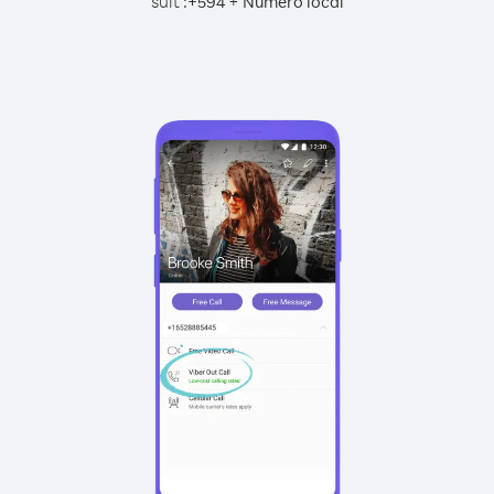
suit :
+
+
594
Numéro local