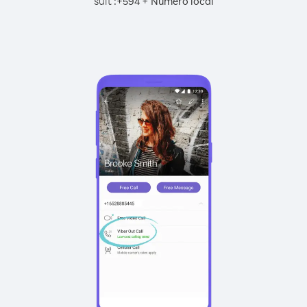
suit :
+
+
594
Numéro local