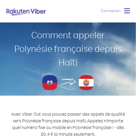
Connexion
Togg
navig
Comment appeler
Polynésie française depuis
Haïti
Avec Viber Out vous pouvez passer des appels de qualité
vers Polynésie française depuis Haïti.
Appelez n'importe
quel numéro fixe ou mobile en Polynésie française ! - dès
30.4 ¢ la minute seulement.