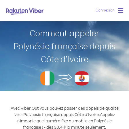
Connexion
Togg
navig
Comment appeler
Polynésie française depuis
Côte d’Ivoire
Avec Viber Out vous pouvez passer des appels de qualité
vers Polynésie française depuis Côte d’Ivoire.
Appelez
n'importe quel numéro fixe ou mobile en Polynésie
française ! - dès 30.4 ¢ la minute seulement.