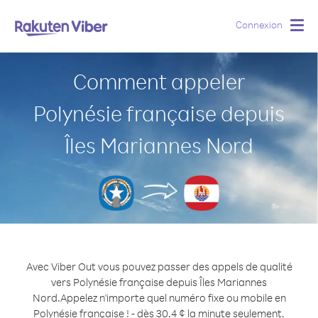
Connexion
Togg
navig
Comment appeler
Polynésie française depuis
Îles Mariannes Nord
Avec Viber Out vous pouvez passer des appels de qualité
vers Polynésie française depuis Îles Mariannes
Nord.
Appelez n'importe quel numéro fixe ou mobile en
Polynésie française ! - dès 30.4 ¢ la minute seulement.