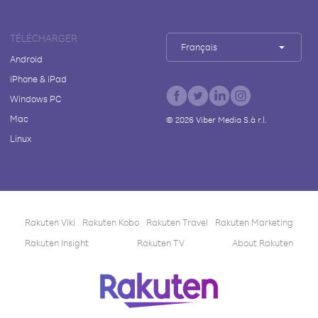
TÉLÉCHARGER
Français
Android
iPhone & iPad
Windows PC
Mac
©
2026
Viber Media S.à r.l.
Linux
Rakuten Viki
Rakuten Kobo
Rakuten Travel
Rakuten Marketing
Rakuten Insight
Rakuten TV
About Rakuten