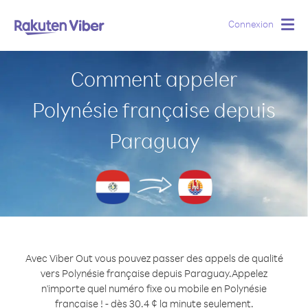
Connexion
Togg
navig
Comment appeler
Polynésie française depuis
Paraguay
Avec Viber Out vous pouvez passer des appels de qualité
vers Polynésie française depuis Paraguay.
Appelez
n'importe quel numéro fixe ou mobile en Polynésie
française ! - dès 30.4 ¢ la minute seulement.