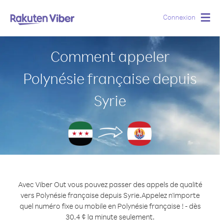
Connexion
Togg
navig
Comment appeler
Polynésie française depuis
Syrie
Avec Viber Out vous pouvez passer des appels de qualité
vers Polynésie française depuis Syrie.
Appelez n'importe
quel numéro fixe ou mobile en Polynésie française ! - dès
30.4 ¢ la minute seulement.