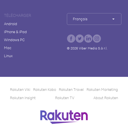
TÉLÉCHARGER
Français
Android
iPhone & iPad
Windows PC
Mac
©
2026
Viber Media S.à r.l.
Linux
Rakuten Viki
Rakuten Kobo
Rakuten Travel
Rakuten Marketing
Rakuten Insight
Rakuten TV
About Rakuten