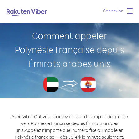
Connexion
Togg
navig
Comment appeler
Polynésie française depuis
Émirats arabes unis
Avec Viber Out vous pouvez passer des appels de qualité
vers Polynésie française depuis Émirats arabes
unis.
Appelez n'importe quel numéro fixe ou mobile en
Polynésie française ! - dès 30.4 ¢ la minute seulement.