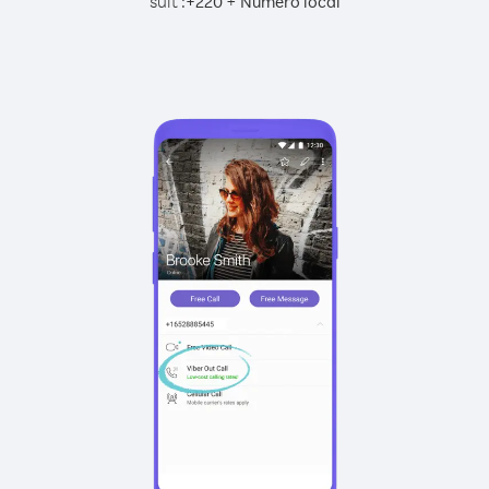
suit :
+
+
220
Numéro local