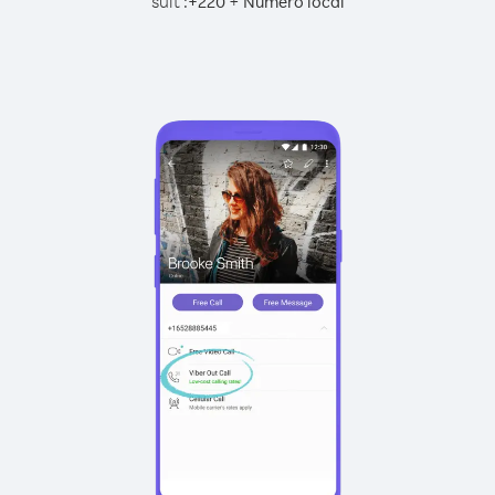
suit :
+
+
220
Numéro local