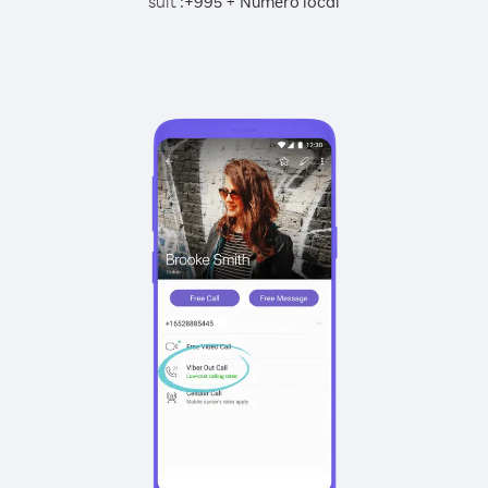
suit :
+
+
995
Numéro local