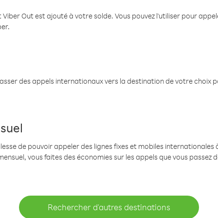
 Viber Out est ajouté à votre solde. Vous pouvez l'utiliser pour app
ber.
passer des appels internationaux vers la destination de votre choix 
suel
se de pouvoir appeler des lignes fixes et mobiles internationales à 
mensuel, vous faites des économies sur les appels que vous passez d
Rechercher d'autres destinations