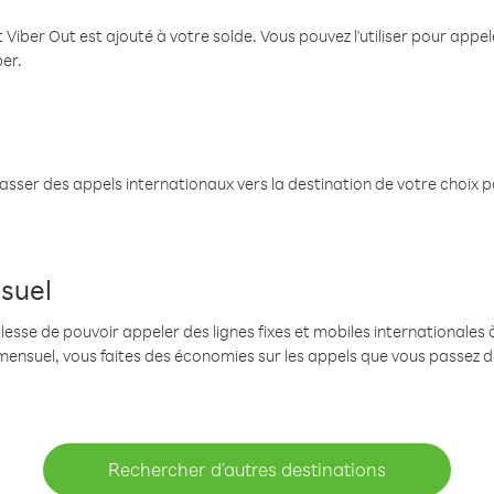
 Viber Out est ajouté à votre solde. Vous pouvez l'utiliser pour app
ber.
passer des appels internationaux vers la destination de votre choix 
suel
se de pouvoir appeler des lignes fixes et mobiles internationales à 
mensuel, vous faites des économies sur les appels que vous passez d
Rechercher d'autres destinations